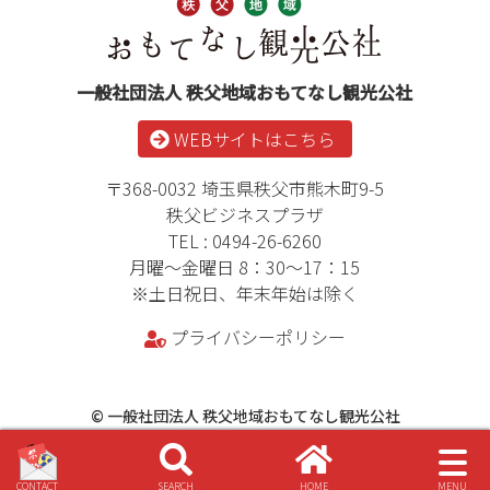
先
る
頭
へ
戻
一般社団法人 秩父地域おもてなし観光公社
る
WEBサイトはこちら
〒368-0032 埼玉県秩父市熊木町9-5
秩父ビジネスプラザ
TEL : 0494-26-6260
月曜～金曜日 8：30～17：15
※土日祝日、年末年始は除く
プライバシーポリシー
© 一般社団法人 秩父地域おもてなし観光公社
サ
イ
検
ホ