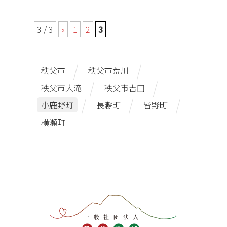
3 / 3
«
1
2
3
秩父市
秩父市荒川
秩父市大滝
秩父市吉田
小鹿野町
長瀞町
皆野町
横瀬町
コ
ペ
ン
ー
テ
ジ
ン
の
ツ
先
本
頭
文
へ
の
戻