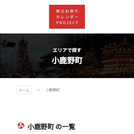
コ
ン
テ
ン
ツ
秩父お祭
本
文
エリアで探す
りカレン
へ
小鹿野町
ス
キ
ダー
ッ
プ
PROJEC
小鹿野町
ホーム
T
小鹿野町 の一覧