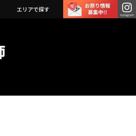
す
エリアで探す
師