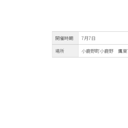
PROJ
開催時期
7月7日
ECT
場所
小鹿野町小鹿野 鷹巣