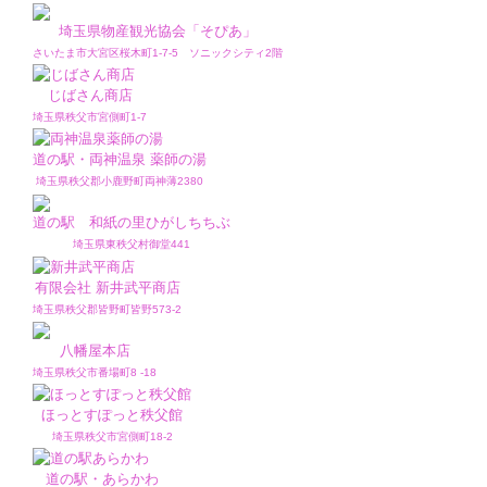
埼玉県物産観光協会「そぴあ」
さいたま市大宮区桜木町1-7-5 ソニックシティ2階
じばさん商店
埼玉県秩父市宮側町1-7
道の駅・両神温泉 薬師の湯
埼玉県秩父郡小鹿野町両神薄2380
道の駅 和紙の里ひがしちちぶ
埼玉県東秩父村御堂441
有限会社 新井武平商店
埼玉県秩父郡皆野町皆野573-2
八幡屋本店
埼玉県秩父市番場町8 -18
ほっとすぽっと秩父館
埼玉県秩父市宮側町18-2
道の駅・あらかわ