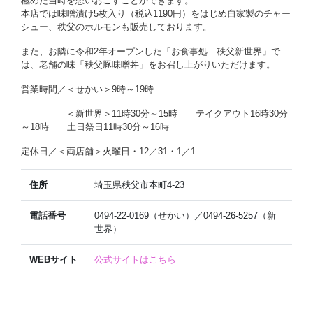
極めた当時を想いおこすことができます。
本店では味噌漬け5枚入り（税込1190円）をはじめ自家製のチャー
シュー、秩父のホルモンも販売しております。
また、お隣に令和2年オープンした「お食事処 秩父新世界」で
は、老舗の味「秩父豚味噌丼」をお召し上がりいただけます。
営業時間／＜せかい＞9時～19時
＜新世界＞11時30分～15時 テイクアウト16時30分
～18時 土日祭日11時30分～16時
定休日／＜両店舗＞火曜日・12／31・1／1
住所
埼玉県秩父市本町4-23
電話番号
0494-22-0169（せかい）／0494-26-5257（新
世界）
WEBサイト
公式サイトはこちら