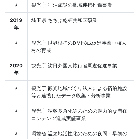
〃
観光庁 宿泊施設の地域連携推進事業
2019
埼玉県 ちちぶ乾杯共和国事業
年
〃
観光庁 世界標準のDMI形成促進事業中核人
材の育成
2020
観光庁 訪日外国人旅行者周遊促進事業
年
〃
観光庁 観光地域づくり法人による宿泊施設
等と連携したデータ収集・分析事業
〃
観光庁 誘客多角化等のための魅力的な滞在
コンテンツ造成実証事業
〃
環境省 温泉地活性化のための夜間・早朝の