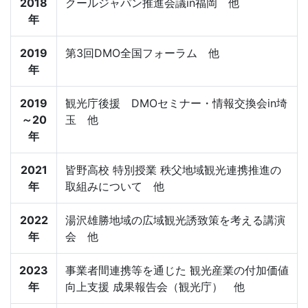
2018
クールジャパン推進会議in福岡 他
年
2019
第3回DMO全国フォーラム 他
年
2019
観光庁後援 DMOセミナー・情報交換会in埼
～20
玉 他
年
2021
皆野高校 特別授業 秩父地域観光連携推進の
年
取組みについて 他
2022
湯沢雄勝地域の広域観光誘致策を考える講演
年
会 他
2023
事業者間連携等を通じた 観光産業の付加価値
年
向上支援 成果報告会（観光庁） 他