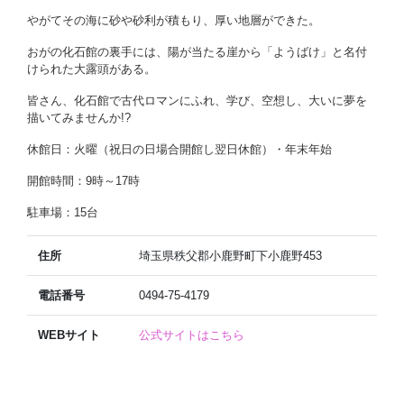
やがてその海に砂や砂利が積もり、厚い地層ができた。
おがの化石館の裏手には、陽が当たる崖から「ようばけ」と名付
けられた大露頭がある。
皆さん、化石館で古代ロマンにふれ、学び、空想し、大いに夢を
描いてみませんか!?
休館日：火曜（祝日の日場合開館し翌日休館）・年末年始
開館時間：9時～17時
駐車場：15台
住所
埼玉県秩父郡小鹿野町下小鹿野453
電話番号
0494-75-4179
WEBサイト
公式サイトはこちら