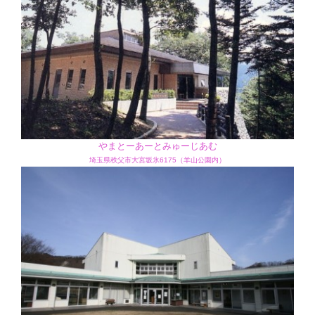
やまとーあーとみゅーじあむ
埼玉県秩父市大宮坂氷6175（羊山公園内）