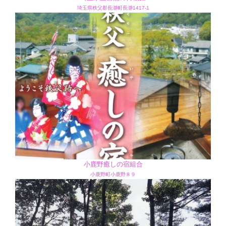
埼玉県秩父郡長瀞町長瀞1417-1
小鹿野癒しの宿組合
小鹿野町小鹿野８９