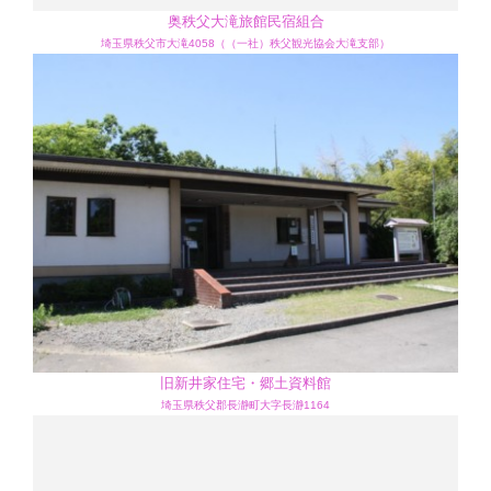
奥秩父大滝旅館民宿組合
埼玉県秩父市大滝4058（（一社）秩父観光協会大滝支部）
旧新井家住宅・郷土資料館
埼玉県秩父郡長瀞町大字長瀞1164