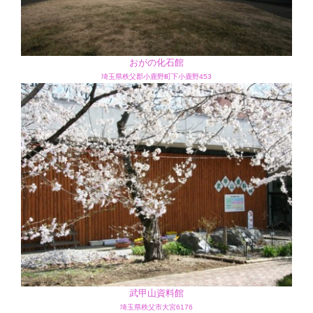
おがの化石館
埼玉県秩父郡小鹿野町下小鹿野453
武甲山資料館
埼玉県秩父市大宮6176