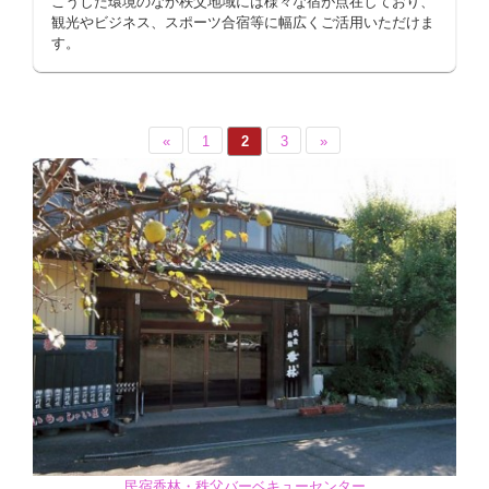
こうした環境のなか秩父地域には様々な宿が点在しており、
観光やビジネス、スポーツ合宿等に幅広くご活用いただけま
す。
«
1
2
3
»
民宿香林・秩父バーベキューセンター