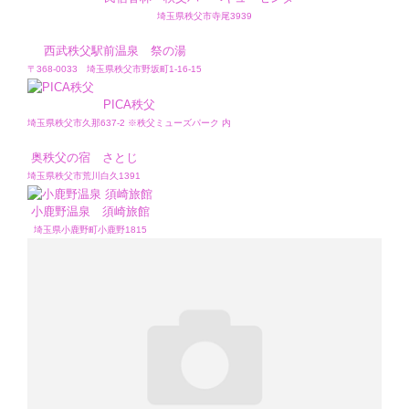
埼玉県秩父市寺尾3939
西武秩父駅前温泉 祭の湯
〒368-0033 埼玉県秩父市野坂町1-16-15
PICA秩父
埼玉県秩父市久那637-2 ※秩父ミューズパーク 内
奥秩父の宿 さとじ
埼玉県秩父市荒川白久1391
小鹿野温泉 須崎旅館
埼玉県小鹿野町小鹿野1815