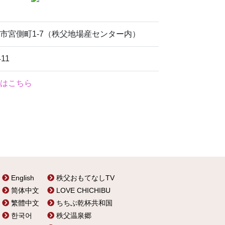
市宮側町1-7（秩父地場産センター内）
411
はこちら
English
秩父おもてなしTV
简体中文
LOVE CHICHIBU
繁體中文
ちちぶ乾杯共和国
한국어
秩父温泉郷