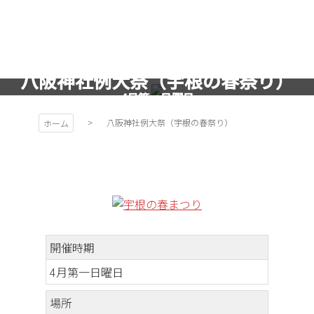
コ
ン
テ
ン
ツ
八阪神社例大祭（宇根の春祭り）
秩父お祭
本
4月第一日曜日
文
りカレン
八阪神社例大祭（宇根の春祭り）
ホーム
へ
ス
キ
ダー
ッ
プ
PROJEC
開催時期
T
4月第一日曜日
場所