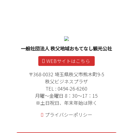
ン
ー
テ
ジ
ン
の
ツ
先
本
頭
文
へ
一般社団法人 秩父地域おもてなし観光公社
の
戻
先
る
WEBサイトはこちら
頭
へ
〒368-0032 埼玉県秩父市熊木町9-5
戻
秩父ビジネスプラザ
る
TEL : 0494-26-6260
月曜～金曜日 8：30～17：15
※土日祝日、年末年始は除く
プライバシーポリシー