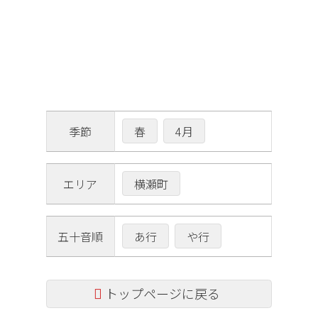
春
4月
季節
横瀬町
エリア
あ行
や行
五十音順
トップページに戻る
コ
ペ