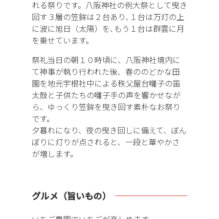
れる祭りです。八阪神社の例大祭として曳き
回す３層の笠鉾は２台あり､１台は万灯の上
に波に旭日（太陽）を､もう１台は群雲に月
を乗せています。
祭礼当日の朝１０時頃に、八阪神社境内に
て神事が執り行われた後、春ののどかな田
園を地元宇根社中による秩父屋台囃子の笛
太鼓と子供たちの囃子手の声を響かせなが
ら、ゆっくり笠鉾を曳き回す素朴なお祭り
です。
夕暮れになり、夜の曳き回しに備えて、ぼん
ぼりに灯りが点されると、一段と華やかさ
が増します。
グルメ（旨いもの）
いちご農園でいちごが楽しめます。