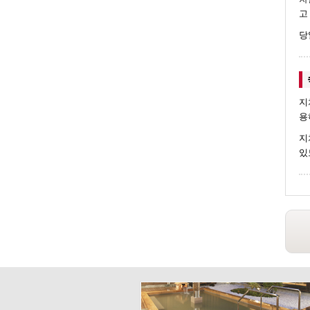
고
당
지
용
지
있