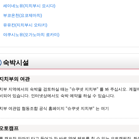
세이네노유(지치부시 요시다)
부코온천(요코제마치)
유유칸(지치부시 오타키)
야쿠시노유(오가노마치 료카미)
숙박시설
지치부의 여관
치부 지역에서의 숙박을 검토하실 때는 "슈쿠넷 지치부" 를 봐 주십시오. 계절
비되어 있습니다. 인터넷상에서도 숙박 예약을 하실 수 있습니다.
치부 여관업 협동조합 공식 홈페이지 "슈쿠넷 지치부" 는 여기
오토캠프
를 캠프장 안까지 타고 들어가 차 바로 옆에 텐트를 칠 수 있는 오토캠핑장. 