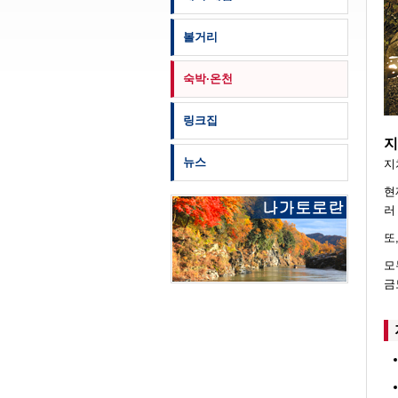
볼거리
숙박·온천
링크집
지
뉴스
지
현
러
또
모
금