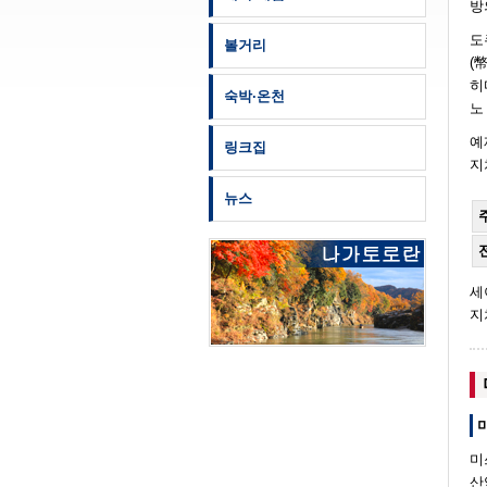
방
도
볼거리
(
히
숙박·온천
노
예
링크집
지
뉴스
세
지
미
산