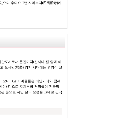
있으며 후다쇼 1번 시마부지(四萬部寺)에
산간도시로서 몬젠마치(신사나 절 앞에 이
고 오시반(忍藩) 영지 시대에는 병영이 설
. 오미야고의 마을들은 비단거래와 함께
 메이센" 으로 지치부의 견직물이 전국적
료관 등으로 지난 날의 모습을 그대로 간직