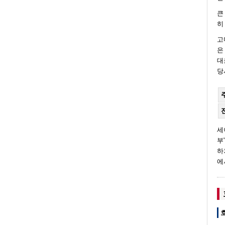
큰
히
고
은
대
당
세
부
하
에