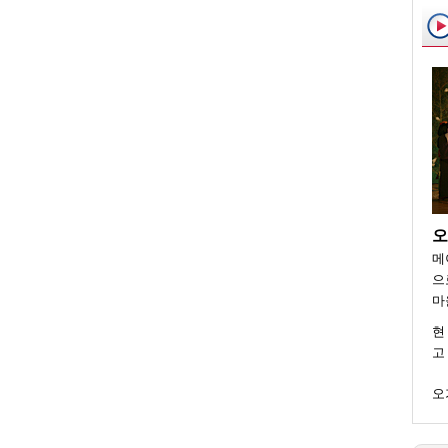
오
메
으
마
현
고
오