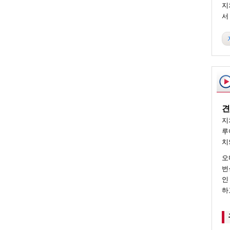
지
서
견
지
루
치
오
번
인
하