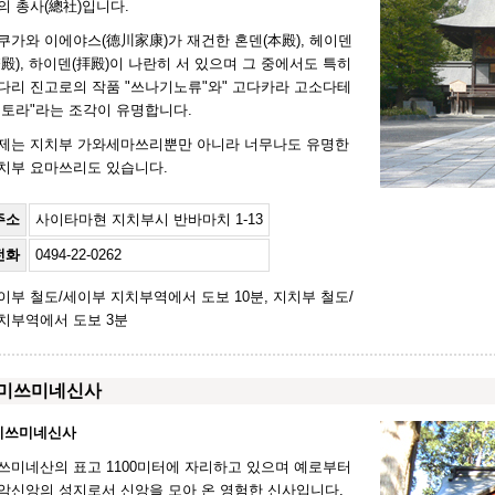
의 총사(總社)입니다.
쿠가와 이에야스(德川家康)가 재건한 혼덴(本殿), 헤이덴
幣殿), 하이덴(拝殿)이 나란히 서 있으며 그 중에서도 특히
다리 진고로의 작품 "쓰나기노류"와" 고다카라 고소다테
 토라"라는 조각이 유명합니다.
제는 지치부 가와세마쓰리뿐만 아니라 너무나도 유명한
치부 요마쓰리도 있습니다.
주소
사이타마현 지치부시 반바마치 1-13
전화
0494-22-0262
이부 철도/세이부 지치부역에서 도보 10분, 지치부 철도/
치부역에서 도보 3분
미쓰미네신사
미쓰미네신사
쓰미네산의 표고 1100미터에 자리하고 있으며 예로부터
악신앙의 성지로서 신앙을 모아 온 영험한 신사입니다.