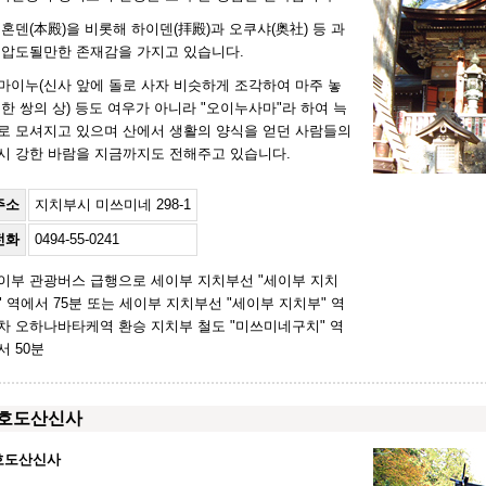
 혼덴(本殿)을 비롯해 하이덴(拝殿)과 오쿠샤(奥社) 등 과
 압도될만한 존재감을 가지고 있습니다.
마이누(신사 앞에 돌로 사자 비슷하게 조각하여 마주 놓
 한 쌍의 상) 등도 여우가 아니라 "오이누사마"라 하여 늑
로 모셔지고 있으며 산에서 생활의 양식을 얻던 사람들의
시 강한 바람을 지금까지도 전해주고 있습니다.
주소
지치부시 미쓰미네 298-1
전화
0494-55-0241
이부 관광버스 급행으로 세이부 지치부선 "세이부 지치
" 역에서 75분 또는 세이부 지치부선 "세이부 지치부" 역
차 오하나바타케역 환승 지치부 철도 "미쓰미네구치" 역
서 50분
호도산신사
호도산신사