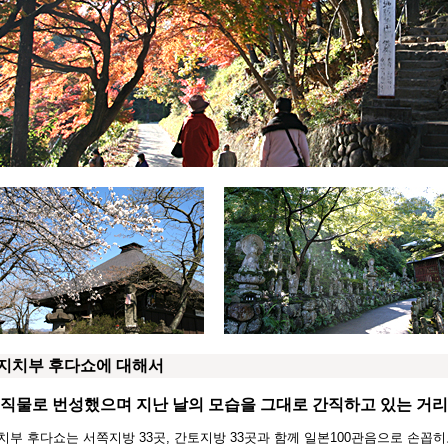
지치부 후다쇼에 대해서
직물로 번성했으며 지난 날의 모습을 그대로 간직하고 있는 거리
치부 후다쇼는 서쪽지방 33곳, 간토지방 33곳과 함께 일본100관음으로 손꼽