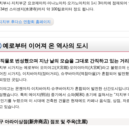
치부시·지치부군 요코제마치·미나노마치·오가노마치의 1시 3마치에 점재되어 
 34번 스이센지(水潜寺)까지 약 100킬로미터 정도 됩니다.
지치부 후다쇼 연합회 홈페이지
예로부터 이어져 온 역사의 도시
직물로 번성했으며 지난 날의 모습을 그대로 간직하고 있는 거리
치부 시가지는 예로부터 오미야고(大宮鄕)·오미야마치(大宮町)라고 불렸으며 
어진 시가지), 이치바마치(장터거리), 슈쿠바마치(역참마을)가 혼합되어 발전했
되었던 곳입니다.
미야고는 몬젠마치·이치바마치·슈쿠바마치가 혼합되어 발전한 산간도시입니다
성했습니다. 특히 메이지(明治) 중기에서 쇼와(昭和) 초기에 걸쳐서는 "지치부
 인기를 누렸으며 이 시대에 건축된 건물은 현재에도 카페나 음식점, 상점, 자
고 있습니다.
구 아라이상점(新井商店) 점포 및 주옥(主屋)