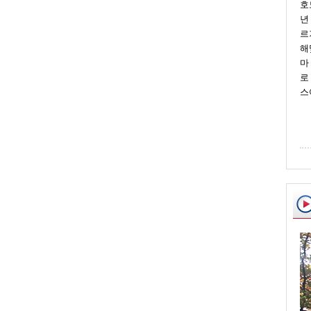
호
년
르
해
마
로
스