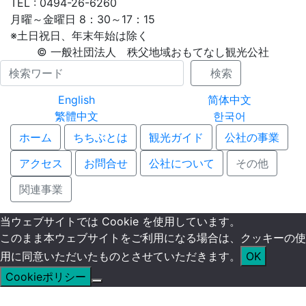
TEL : 0494-26-6260
月曜～金曜日 8：30～17：15
※土日祝日、年末年始は除く
© 一般社団法人 秩父地域おもてなし観光公社
Name
検索
English
简体中文
繁體中文
한국어
ホーム
ちちぶとは
観光ガイド
公社の事業
アクセス
お問合せ
公社について
その他
関連事業
当ウェブサイトでは Cookie を使用しています。
このまま本ウェブサイトをご利用になる場合は、クッキーの使
用に同意いただいたものとさせていただきます。
OK
Cookieポリシー