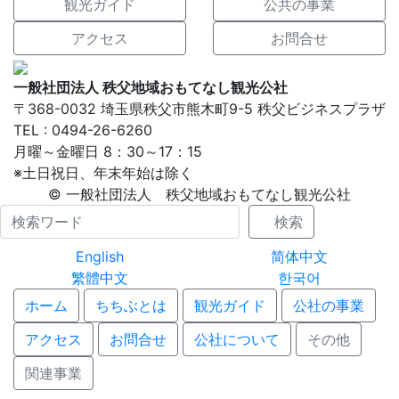
観光ガイド
公共の事業
アクセス
お問合せ
一般社団法人 秩父地域おもてなし観光公社
〒368-0032 埼玉県秩父市熊木町9-5 秩父ビジネスプラザ
TEL : 0494-26-6260
月曜～金曜日 8：30～17：15
※土日祝日、年末年始は除く
© 一般社団法人 秩父地域おもてなし観光公社
Name
検索
English
简体中文
繁體中文
한국어
ホーム
ちちぶとは
観光ガイド
公社の事業
アクセス
お問合せ
公社について
その他
関連事業