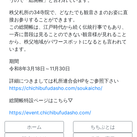
うので「総開帳」と言われています。
秩父札所の34寺院で、どなたでも観音さまのお姿に直
接お参りすることができます。
この総開帳は、江戸時代から続く伝統行事でもあり、
一斉に普段は見ることのできない観音様が見れること
から、秩父地域がパワースポットになるとも言われて
います。
期間
令和8年3月18日～11月30日
詳細につきましては札所連合会HPをご参照下さい
https://chichibufudasho.com/soukaicho/
総開帳特設ページはこちら▽
https://event.chichibufudasho.com/
ホーム
ちちぶとは