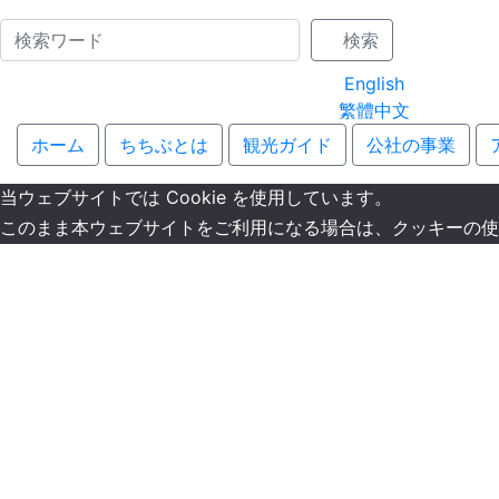
Name
検索
English
繁體中文
ホーム
ちちぶとは
観光ガイド
公社の事業
当ウェブサイトでは Cookie を使用しています。
このまま本ウェブサイトをご利用になる場合は、クッキーの使