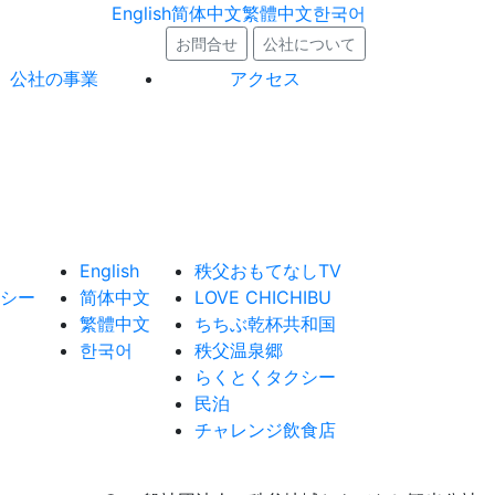
English
简体中文
繁體中文
한국어
お問合せ
公社について
公社の事業
アクセス
English
秩父おもてなしTV
シー
简体中文
LOVE CHICHIBU
繁體中文
ちちぶ乾杯共和国
한국어
秩父温泉郷
らくとくタクシー
民泊
チャレンジ飲食店