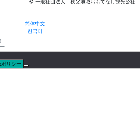
© 一般社団法人 秩父地域おもてなし観光公社
简体中文
한국어
業
ieポリシー