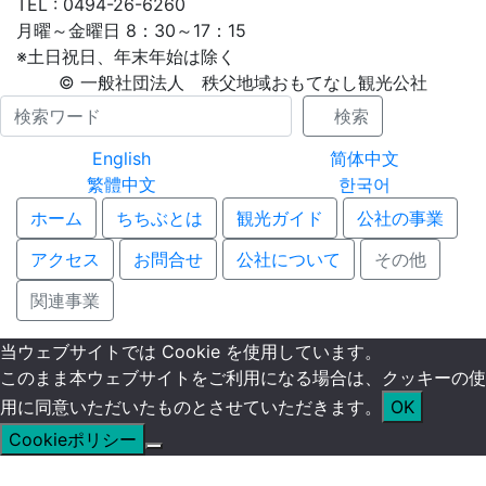
TEL : 0494-26-6260
月曜～金曜日 8：30～17：15
※土日祝日、年末年始は除く
© 一般社団法人 秩父地域おもてなし観光公社
Name
検索
English
简体中文
繁體中文
한국어
ホーム
ちちぶとは
観光ガイド
公社の事業
アクセス
お問合せ
公社について
その他
関連事業
当ウェブサイトでは Cookie を使用しています。
このまま本ウェブサイトをご利用になる場合は、クッキーの使
用に同意いただいたものとさせていただきます。
OK
Cookieポリシー