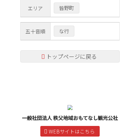
皆野町
エリア
な行
五十音順
トップページに戻る
コ
ペ
ン
ー
テ
ジ
ン
の
ツ
先
本
頭
文
へ
一般社団法人 秩父地域おもてなし観光公社
の
戻
先
る
WEBサイトはこちら
頭