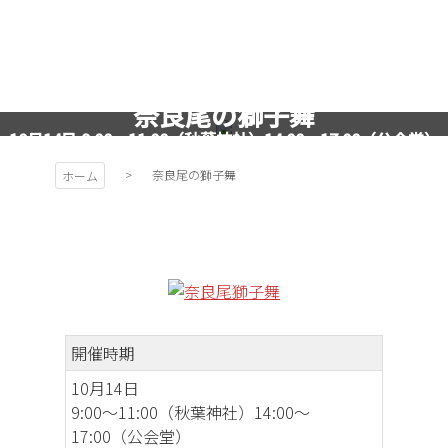
コ
ン
テ
ン
ツ
奈良尾の獅子舞
秩父お祭
本
10月14日 9:00～11:00（秋葉神社）14:00～17:00（公会堂）
文
りカレン
奈良尾の獅子舞
ホーム
へ
ス
キ
ダー
ッ
プ
PROJEC
開催時期
T
10月14日
9:00～11:00（秋葉神社）14:00～
17:00（公会堂）