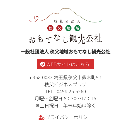
ツ
先
本
頭
文
へ
の
戻
先
る
頭
へ
戻
一般社団法人 秩父地域おもてなし観光公社
る
WEBサイトはこちら
〒368-0032 埼玉県秩父市熊木町9-5
秩父ビジネスプラザ
TEL : 0494-26-6260
月曜～金曜日 8：30～17：15
※土日祝日、年末年始は除く
プライバシーポリシー