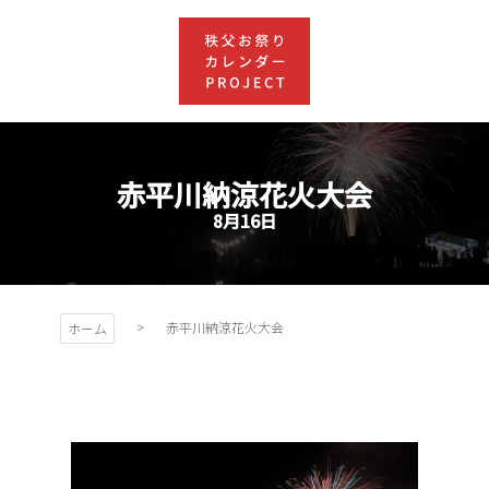
コ
ン
テ
ン
ツ
秩父お祭
本
文
赤平川納涼花火大会
りカレン
へ
8月16日
ス
キ
ダー
ッ
プ
PROJEC
赤平川納涼花火大会
ホーム
T