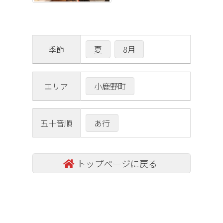
夏
8月
季節
小鹿野町
エリア
あ行
五十音順
トップページに戻る
コ
ペ
ン
ー
テ
ジ
ン
の