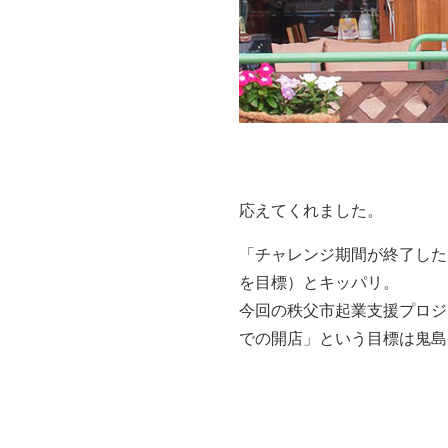
拡がる人のつなが
また「地域の人柄や人とのつ
い？）同業者や関連事業に携
で、いろいろな人とのつなが
す。また面倒見のいい人が多
応えてくれました。
「チャレンジ期間が終了した
を目標）とキッパリ。
今回の秩父市起業支援プロジ
での開店」という目標は鬼島
た