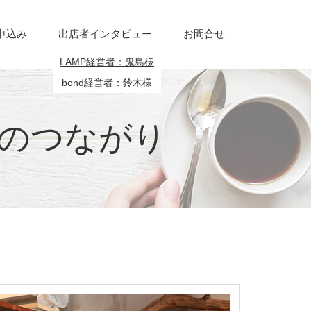
申込み
出店者インタビュー
お問合せ
現在のページ
LAMP経営者：鬼島様
bond経営者：鈴木様
とのつながり