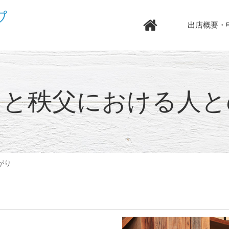
出店概要・
用と秩父における人
がり