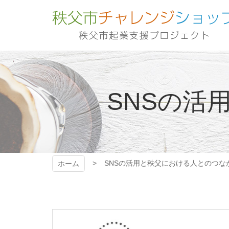
コ
ン
テ
ン
ツ
秩父市チャレンジシ
本
文
ョップ 秩父市起業
へ
ス
SNSの活
キ
支援プロジェクト
ッ
プ
SNSの活用と秩父における人とのつな
ホーム