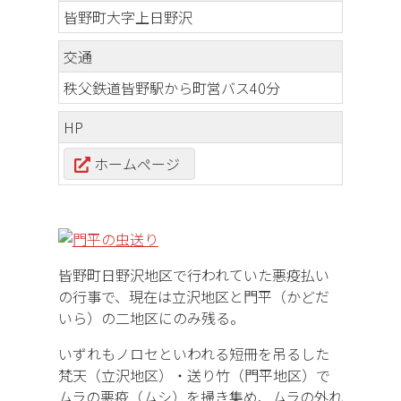
皆野町大字上日野沢
交通
秩父鉄道皆野駅から町営バス40分
HP
ホームページ
皆野町日野沢地区で行われていた悪疫払い
の行事で、現在は立沢地区と門平（かどだ
いら）の二地区にのみ残る。
いずれもノロセといわれる短冊を吊るした
梵天（立沢地区）・送り竹（門平地区）で
ムラの悪疫（ムシ）を掃き集め、ムラの外れ