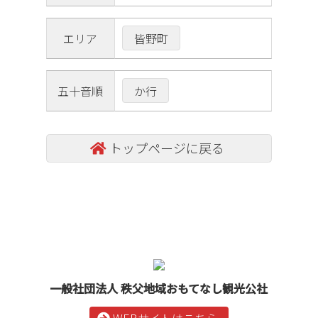
皆野町
エリア
か行
五十音順
トップページに戻る
コ
ペ
ン
ー
テ
ジ
ン
の
ツ
先
本
頭
文
へ
一般社団法人 秩父地域おもてなし観光公社
の
戻
先
る