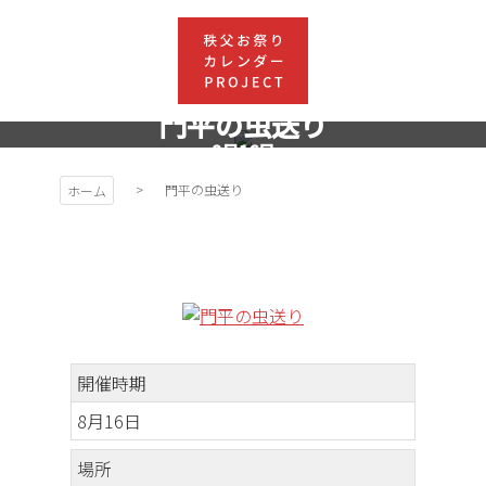
コ
ン
テ
ン
ツ
門平の虫送り
秩父お祭
本
8月16日
文
りカレン
門平の虫送り
ホーム
へ
ス
キ
ダー
ッ
プ
PROJEC
開催時期
T
8月16日
場所