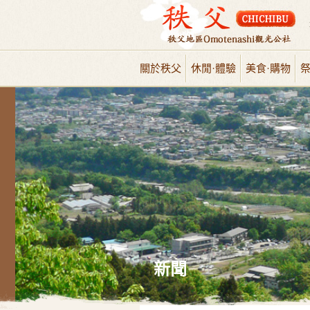
關於秩父
休閒·體驗
美食·購物
祭
新聞