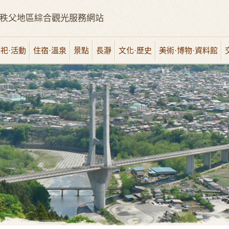
秩父地區綜合觀光服務網站
祀·活動
住宿·溫泉
景點
長瀞
文化·歷史
美術·博物·資料館