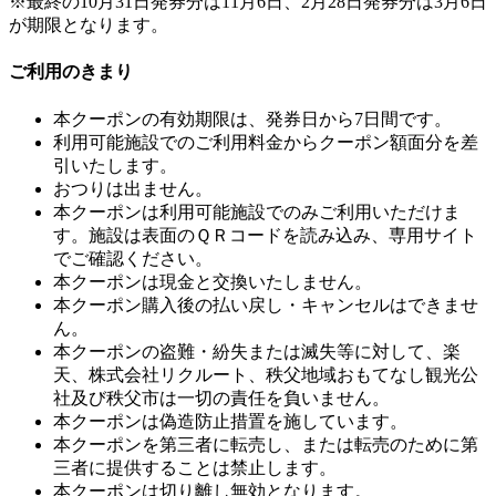
※最終の10月31日発券分は11月6日、2月28日発券分は3月6日
が期限となります。
ご利用のきまり
本クーポンの有効期限は、発券日から7日間です。
利用可能施設でのご利用料金からクーポン額面分を差
引いたします。
おつりは出ません。
本クーポンは利用可能施設でのみご利用いただけま
す。施設は表面のＱＲコードを読み込み、専用サイト
でご確認ください。
本クーポンは現金と交換いたしません。
本クーポン購入後の払い戻し・キャンセルはできませ
ん。
本クーポンの盗難・紛失または滅失等に対して、楽
天、株式会社リクルート、秩父地域おもてなし観光公
社及び秩父市は一切の責任を負いません。
本クーポンは偽造防止措置を施しています。
本クーポンを第三者に転売し、または転売のために第
三者に提供することは禁止します。
本クーポンは切り離し無効となります。