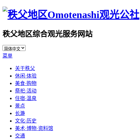
秩父地区综合观光服务网站
菜单
关于秩父
休闲·体验
美食·购物
祭祀·活动
住宿·温泉
景点
长瀞
文化·历史
美术·博物·资料馆
交通