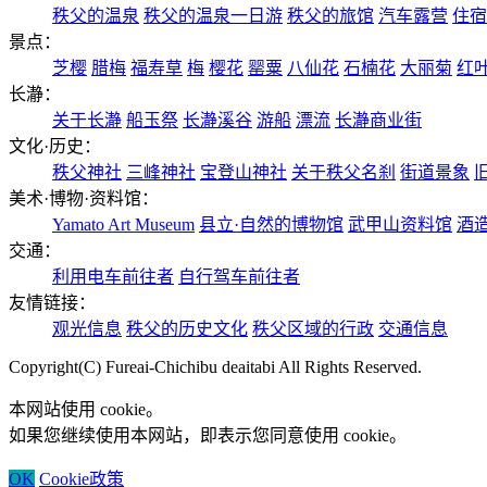
秩父的温泉
秩父的温泉一日游
秩父的旅馆
汽车露营
住宿
景点：
芝樱
腊梅
福寿草
梅
樱花
罂粟
八仙花
石楠花
大丽菊
红叶
长瀞：
关于长瀞
船玉祭
长瀞溪谷
游船
漂流
长瀞商业街
文化·历史：
秩父神社
三峰神社
宝登山神社
关于秩父名刹
街道景象
美术·博物·资料馆：
Yamato Art Museum
县立·自然的博物馆
武甲山资料馆
酒
交通：
利用电车前往者
自行驾车前往者
友情链接：
观光信息
秩父的历史文化
秩父区域的行政
交通信息
Copyright(C) Fureai-Chichibu deaitabi All Rights Reserved.
本网站使用 cookie。
如果您继续使用本网站，即表示您同意使用 cookie。
OK
Cookie政策