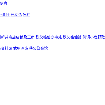
信息
·黄叶
荞麦花
冰柱
旧新井商店店铺及正房
秩父铭仙办事处
秩父铭仙馆
何谓小鹿野歌
造资料馆
武甲酒造
秩父祭会馆