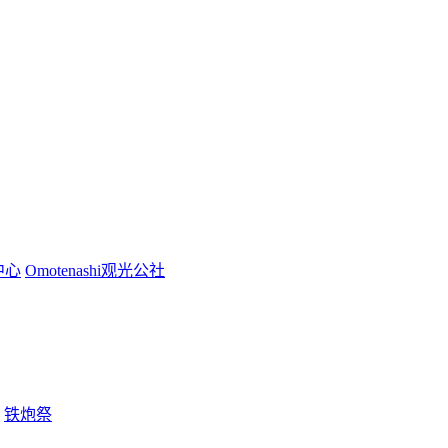
中心
Omotenashi观光公社
铁炮祭