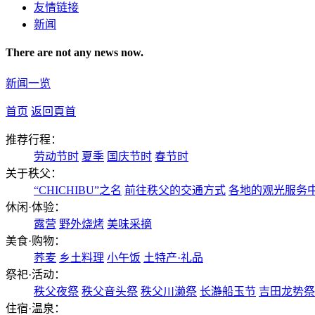
友情链接
新闻
There are not any news now.
新闻一览
首页
返回頁首
推荐行程：
劳动节时
夏季
国庆节时
春节时
关于秩父：
“CHICHIBU”之名
前往秩父的交通方式
各地的观光服务
休闲·体验：
露营
野外烧烤
美味采摘
美食·购物：
荞麦
乡土料理
小午饭
土特产·礼品
祭祀·活动：
秩父夜祭
秩父音头祭
秩父川濑祭
长瀞船玉节
吉田龙势祭
住宿·温泉：