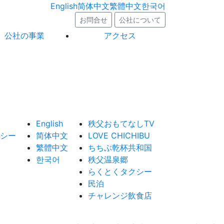
English
简体中文
繁體中文
한국어
お問合せ
公社について
公社の事業
アクセス
English
秩父おもてなしTV
シー
简体中文
LOVE CHICHIBU
繁體中文
ちちぶ乾杯共和国
한국어
秩父温泉郷
らくとくタクシー
民泊
チャレンジ飲食店