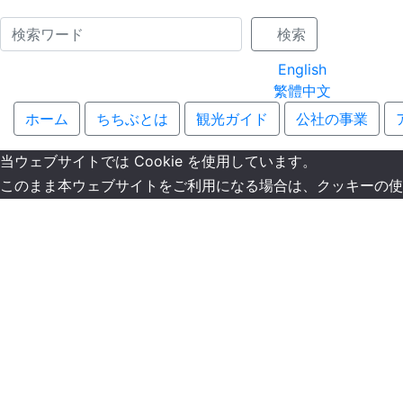
Name
検索
English
繁體中文
ホーム
ちちぶとは
観光ガイド
公社の事業
当ウェブサイトでは Cookie を使用しています。
このまま本ウェブサイトをご利用になる場合は、クッキーの使