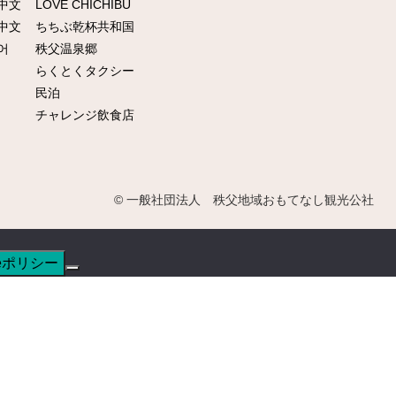
中文
LOVE CHICHIBU
中文
ちちぶ乾杯共和国
어
秩父温泉郷
らくとくタクシー
民泊
チャレンジ飲食店
© 一般社団法人 秩父地域おもてなし観光公社
ieポリシー