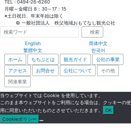
TEL : 0494-26-6260
月曜～金曜日 8：30～17：15
※土日祝日、年末年始は除く
© 一般社団法人 秩父地域おもてなし観光公社
Name
検索
English
简体中文
繁體中文
한국어
ホーム
ちちぶとは
観光ガイド
公社の事業
アクセス
お問合せ
公社について
その他
関連事業
当ウェブサイトでは Cookie を使用しています。
このまま本ウェブサイトをご利用になる場合は、クッキーの使
用に同意いただいたものとさせていただきます。
OK
Cookieポリシー