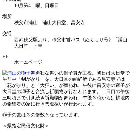
10月第4土曜、日曜日
場所
秩父市浦山 浦山大日堂、昌安寺
交通
西武秩父駅より、秩父市営バス《ぬくもり号》「浦山
大日堂」下車
HP
ホームページ
勇壮な舞いの獅子舞が主役。初日は大日堂で
午前中「剣がかり」を、大日堂の納経所である昌安寺では
「花がかり」と「大狂い」が舞われ、午後に昌安寺の獅子が
大日堂の獅子と合流し祈願物が行なわれます。二日目の午後
三時頃まで引き続き祈願物が舞われ、午後３時からは耕地内
の希望者の家に行き悪魔祓いが行われます。
獅子の数は３の倍数となっています。
＜県指定民俗文化財＞