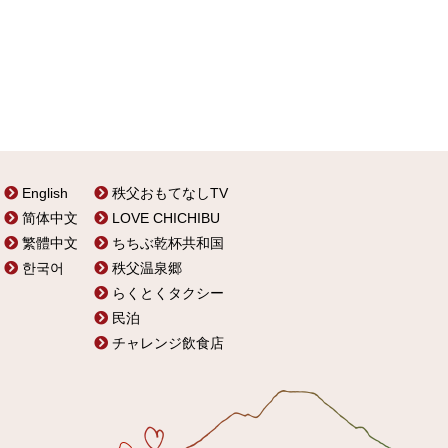
English
秩父おもてなしTV
简体中文
LOVE CHICHIBU
繁體中文
ちちぶ乾杯共和国
한국어
秩父温泉郷
らくとくタクシー
民泊
チャレンジ飲食店