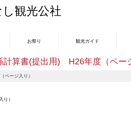
お祭り
観光ガイド
係計算書(提出用) H26年度（ペー
度（ページ入り）
ジ入り）