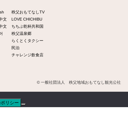
ish
秩父おもてなしTV
中文
LOVE CHICHIBU
中文
ちちぶ乾杯共和国
어
秩父温泉郷
らくとくタクシー
民泊
チャレンジ飲食店
© 一般社団法人 秩父地域おもてなし観光公社
ieポリシー