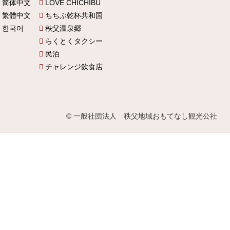
简体中文
LOVE CHICHIBU
繁體中文
ちちぶ乾杯共和国
한국어
秩父温泉郷
らくとくタクシー
民泊
チャレンジ飲食店
© 一般社団法人 秩父地域おもてなし観光公社