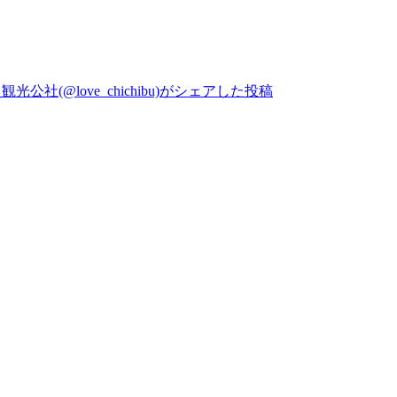
公社(@love_chichibu)がシェアした投稿