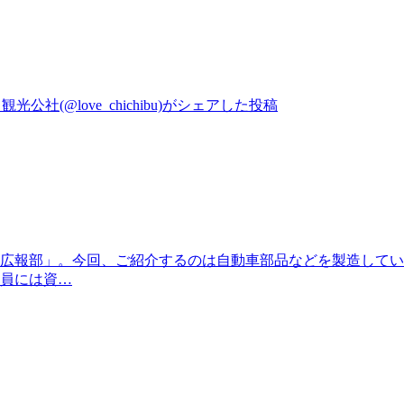
公社(@love_chichibu)がシェアした投稿
広報部」。今回、ご紹介するのは自動車部品などを製造してい
員には資…