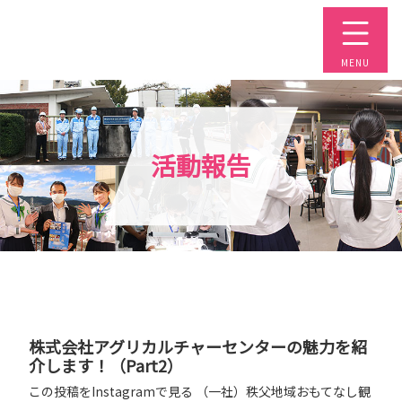
コ
ン
テ
ン
ツ
本
文
活動報告
へ
ス
キ
ッ
プ
株式会社アグリカルチャーセンターの魅力を紹
介します！（Part2）
この投稿をInstagramで見る （一社）秩父地域おもてなし観