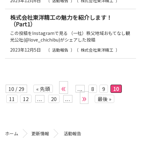
2023年12月6日
活動報告
株式会社東洋精工
株式会社東洋精工の魅力を紹介します！
（Part1）
この投稿をInstagramで見る （一社）秩父地域おもてなし観
光公社(@love_chichibu)がシェアした投稿
2023年12月5日
活動報告
株式会社東洋精工
«
10 / 29
« 先頭
...
8
9
10
»
11
12
...
20
...
最後 »
コ
ペ
ン
ー
テ
ジ
ン
の
ホーム
更新情報
活動報告
ツ
先