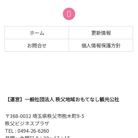
本
頭
文
へ
の
戻
先
る
ホーム
更新情報
頭
へ
お問合せ
個人情報保護方針
戻
る
【運営】一般社団法人 秩父地域おもてなし観光公社
〒368-0032 埼玉県秩父市熊木町9-5
秩父ビジネスプラザ
TEL : 0494-26-6260