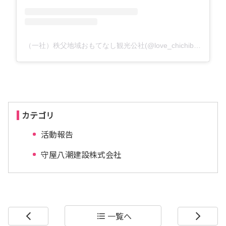
（一社）秩父地域おもてなし観光公社(@love_chichibu)がシェアした投稿
カテゴリ
活動報告
守屋八潮建設株式会社
一覧へ
arrow_back_ios
format_list_bulleted
arrow_forward_ios