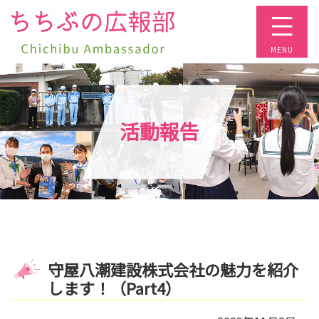
コ
ン
テ
ン
ツ
本
文
活動報告
へ
ス
キ
ッ
プ
守屋八潮建設株式会社の魅力を紹介
します！（Part4）