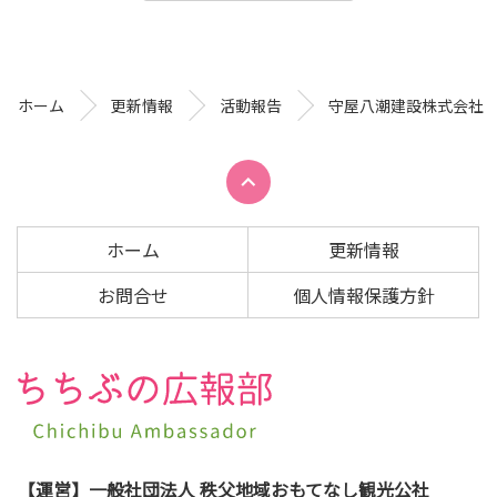
コ
ペ
ン
ー
テ
ジ
ン
の
ホーム
更新情報
活動報告
守屋八潮建設株式会社
ツ
先
本
頭
文
へ
の
戻
先
る
ホーム
更新情報
頭
へ
お問合せ
個人情報保護方針
戻
る
【運営】一般社団法人 秩父地域おもてなし観光公社