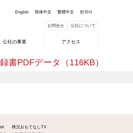
English
简体中文
繁體中文
한국어
お問合せ
公社について
公社の事業
アクセス
PDFデータ（116KB）
ish
秩父おもてなしTV