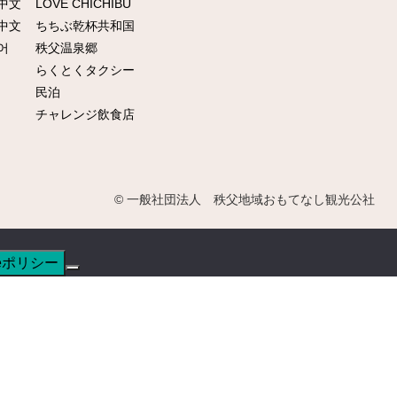
中文
LOVE CHICHIBU
中文
ちちぶ乾杯共和国
어
秩父温泉郷
らくとくタクシー
民泊
チャレンジ飲食店
© 一般社団法人 秩父地域おもてなし観光公社
ieポリシー