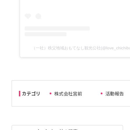
（一社）秩父地域おもてなし観光公社(@love_chichi
カテゴリ
株式会社宮前
活動報告