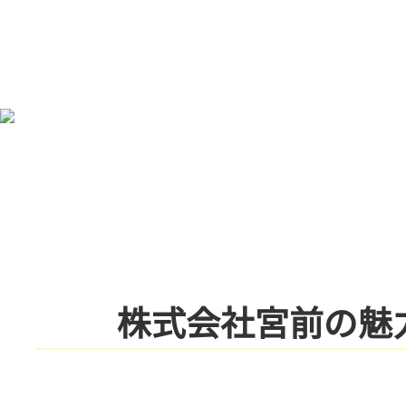
コ
ン
テ
ン
ツ
本
文
へ
ス
キ
ッ
プ
株式会社宮前の魅力